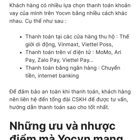
Khách hàng có nhiều lựa chọn thanh toán khoản
vay của mình trên Yocvn bằng nhiều cách khác
nhau. Cụ thể như sau :
Thanh toán tại các cửa hàng thu hộ : Thế
giới di động, Vinmaxt, Viettel Poss,
Thanh toán trên ví điện tử : MoMo, Ari
Pay, Zalo Pay, Viettel Pay…
Thanh toán bằng ngân hàng : Chuyển
tiền, internet banking
Để đảm bảo an toàn khi thanh toán, khách hàng
nên liên hệ đến tổng đài CSKH để được tư vấn,
hướng dẫn thanh toán sao cho tốt nhất.
Những ưu và nhược
điểm mà Yocvn mang