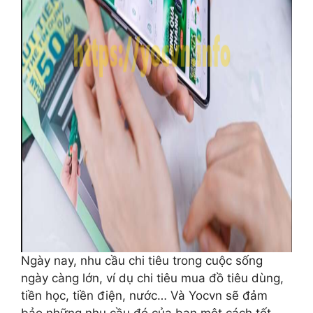
Ngày nay, nhu cầu chi tiêu trong cuộc sống
ngày càng lớn, ví dụ chi tiêu mua đồ tiêu dùng,
tiền học, tiền điện, nước… Và Yocvn sẽ đảm
bảo những nhu cầu đó của bạn một cách tốt