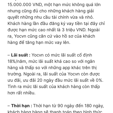
15.000.000 VND, một hạn mức không quá lớn
nhưng cũng đủ cho những khách hàng giải
quyết những nhu cầu tài chính vừa và nhỏ.
Khách hàng lần đầu đăng ký vay tiền tại đây chỉ
được hạn mức cao nhất là 3 triệu VND. Ngoài
ra, Yocvn cũng căn cứ vào hồ sơ của khách
hàng để tăng hạn mức vay lên.
–
Lãi suất :
Yocvn có mức lãi suất cố định
18%/năm, mức lãi suất khá cao so với ngân
hàng và thấp so với những app khác trên thị
trường. Ngoài ra, lãi suất của Yocvn còn được
ưu đãi, ưu đãi 20 ngày đầu mức lãi suất về 0%.
Tình ra mức lãi suất của khách hàng còn thấp
hơn rất nhiều.
–
Thời hạn :
Thời hạn từ 90 ngày đến 180 ngày,
khách hàng hàng sẽ thanh toán theo hình thức