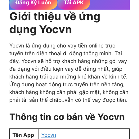
Đăng Ký Luôn
Tải APK
Giới thiệu về ứng
dụng Yocvn
Yocvn là ứng dụng cho vay tiền online trực
tuyến trên điện thoại di động thông minh. Tại
đây, Yocvn sẽ hỗ trợ khách hàng những gói vay
đa dạng với điều kiện vay dễ dàng nhất, giúp
khách hàng trải qua những khó khăn về kinh tế.
Ứng dụng hoạt động trực tuyến trên nền tảng,
khách hàng không cần phải gặp mặt, không cần
phải tài sản thế chấp..vẫn có thể vay được tiền.
Thông tin cơ bản về Yocvn
Tên App
Yocvn