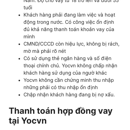
Nam. Độ cho vay từ 18 trở lên và dưới 55
tuổi
Khách hàng phải đang làm việc và hoạt
động trong nước. Có công việc ổn định
đủ khả năng thanh toán khoản vay của
mình
CMND/CCCD còn hiệu lực, không bị rách,
mờ mà phải rõ nét
Có sử dụng thẻ ngân hàng và số điện
thoại chính chủ. Yocvn không chấp nhận
khách hàng sử dụng của ngườ khác
Yocvn không cần chứng minh thu nhập
những phải có thu nhập ổn định
Chập nhận khách hàng đang bị nợ xấu.
Thanh toán hợp đồng vay
tại Yocvn