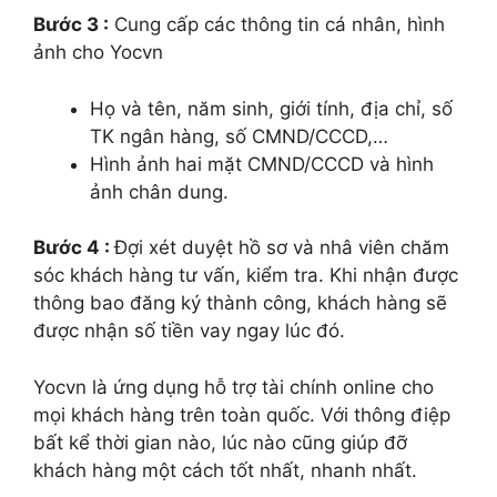
Bước 3 :
Cung cấp các thông tin cá nhân, hình
ảnh cho Yocvn
Họ và tên, năm sinh, giới tính, địa chỉ, số
TK ngân hàng, số CMND/CCCD,…
Hình ảnh hai mặt CMND/CCCD và hình
ảnh chân dung.
Bước 4 :
Đợi xét duyệt hồ sơ và nhâ viên chăm
sóc khách hàng tư vấn, kiểm tra. Khi nhận được
thông bao đăng ký thành công, khách hàng sẽ
được nhận số tiền vay ngay lúc đó.
Yocvn là ứng dụng hỗ trợ tài chính online cho
mọi khách hàng trên toàn quốc. Với thông điệp
bất kể thời gian nào, lúc nào cũng giúp đỡ
khách hàng một cách tốt nhất, nhanh nhất.