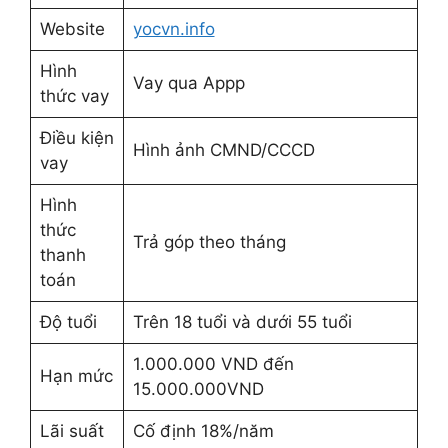
Website
yocvn.info
Hình
Vay qua Appp
thức vay
Điều kiện
Hình ảnh CMND/CCCD
vay
Hình
thức
Trả góp theo tháng
thanh
toán
Độ tuổi
Trên 18 tuổi và dưới 55 tuổi
1.000.000 VND đến
Hạn mức
15.000.000VND
Lãi suất
Cố định 18%/năm