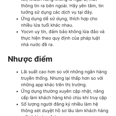
thông tin ra bên ngoài. Hãy yên tâm, tin
tưởng sử dụng các dịch vụ tại đây.
Ứng dụng dễ sử dụng, thích hợp cho
nhiều lứa tuổi khác nhau.
Yocvn uy tín, đảm bảo không lừa đảo và
thực hiện theo quy định của pháp luật
nhà nước đề ra.
Nhược điểm
Lãi suất cao hơn so với những ngân hàng
truyền thống. Nhưng lại thấp hơn so với
những app khác trên thị trường.
Ứng dụng thường xuyên cập nhật, nâng
cấp làm khách hàng khó chịu khi truy cập
Số lượng người đăng ký nhiều làm hệ
thông xét duyệt hồ sơ lâu làm khách hàng